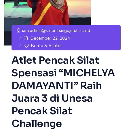
iam.admin@smpn1singojuruh.sch.id
December 22, 2024
Berita & Artikel
Atlet Pencak Silat
Spensasi “MICHELYA
DAMAYANTI” Raih
Juara 3 di Unesa
Pencak Silat
Challenge