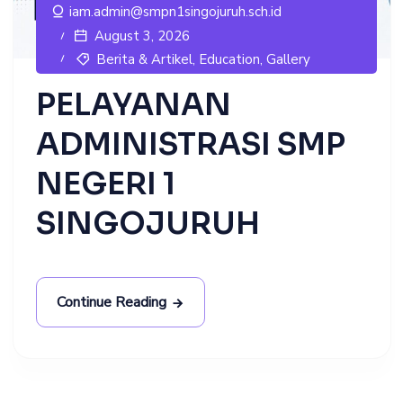
iam.admin@smpn1singojuruh.sch.id
August 3, 2026
Berita & Artikel
,
Education
,
Gallery
PELAYANAN
ADMINISTRASI SMP
NEGERI 1
SINGOJURUH
Continue Reading