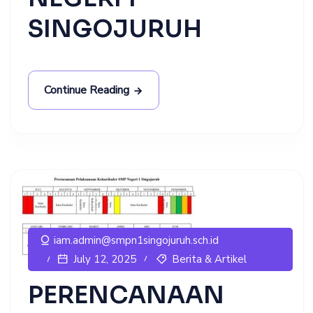
SINGOJURUH
Continue Reading
iam.admin@smpn1singojuruh.sch.id
Berita & Artikel
July 12, 2025
PERENCANAAN