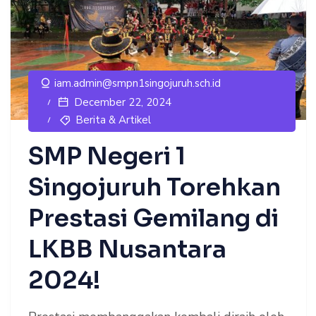
iam.admin@smpn1singojuruh.sch.id
December 22, 2024
Berita & Artikel
SMP Negeri 1
Singojuruh Torehkan
Prestasi Gemilang di
LKBB Nusantara
2024!