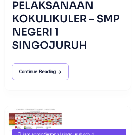
PELAKSANAAN
KOKULIKULER – SMP
NEGERI 1
SINGOJURUH
Continue Reading
iam.admin@smpn1singojuruh.sch.id