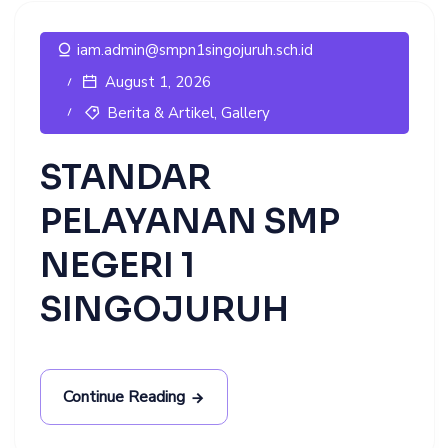
iam.admin@smpn1singojuruh.sch.id
August 1, 2026
Berita & Artikel
,
Gallery
STANDAR
PELAYANAN SMP
NEGERI 1
SINGOJURUH
Continue Reading